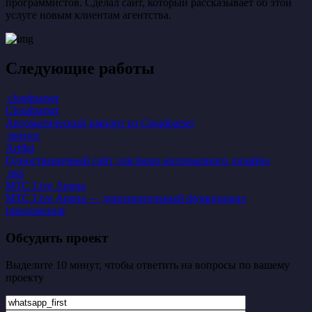
программистов. Сделал сайт, который рассказывает об этой
услуге новым клиентам агентства.
Следующие работы
cloudparser
Cloudparser
Автоматический импорт из Cloudparser
interior
Artflat
Одностраничный сайт для бюро интерьерного дизайна
mts
МТС Live Арена
МТС Live Арена — дополнительный функционал
приложения
Обсудить проект
Выделите 10 минут, чтобы ответить на вопросы по вашему
проекту