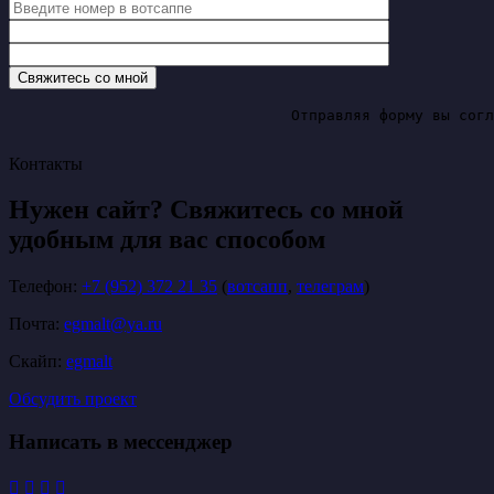
				Отправляя форму вы соглашаетесь с политикой конфидценциальности

Контакты
Нужен сайт? Свяжитесь со мной
удобным для вас способом
Телефон:
+7 (952) 372 21 35
(
вотсапп
,
телеграм
)
Почта:
egmalt@ya.ru
Скайп:
egmalt
Обсудить проект
Написать в мессенджер