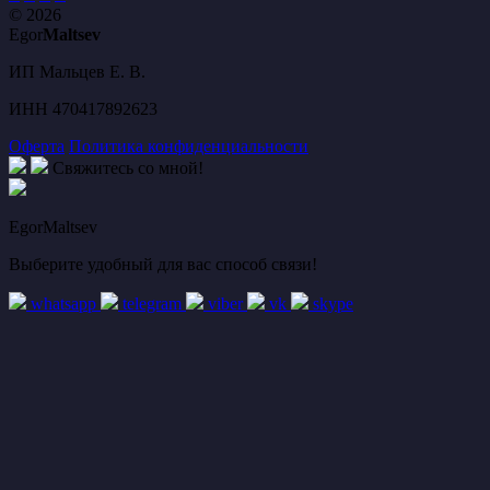
© 2026
Egor
Maltsev
ИП Мальцев Е. В.
ИНН 470417892623
Оферта
Политика конфиденциальности
Свяжитесь со мной!
EgorMaltsev
Выберите удобный для вас способ связи!
whatsapp
telegram
viber
vk
skype